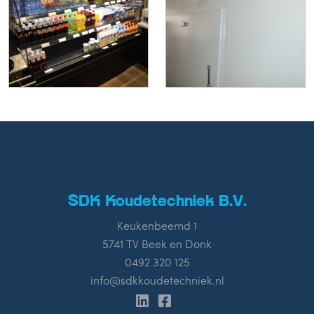
SDK Koudetechniek B.V.
Keukenbeemd 1
5741 TV Beek en Donk
0492 320 125
info@sdkkoudetechniek.nl