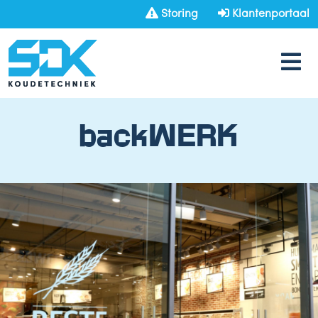
Storing
Klantenportaal
backWERK